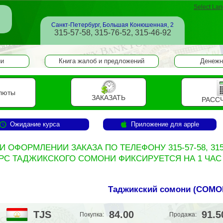
Select La
Санкт-Петербург, Большая Конюшенная, 2
315-57-58, 315-76-52, 315-46-92
ии
Книга жалоб и предложений
Денежн
люты
ЗАКАЗАТЬ
РАСС
Ожидание курса
Приложение для apple
И ОФОРМЛЕНИИ ЗАКАЗА ПО ТЕЛЕФОНУ 315-57-58, 315
РС ТАДЖИКСКОГО СОМОНИ ФИКСИРУЕТСЯ НА 1 ЧАС
Таджикский сомони (
СОМО
TJS
84.00
91.5
Покупка:
Продажа: