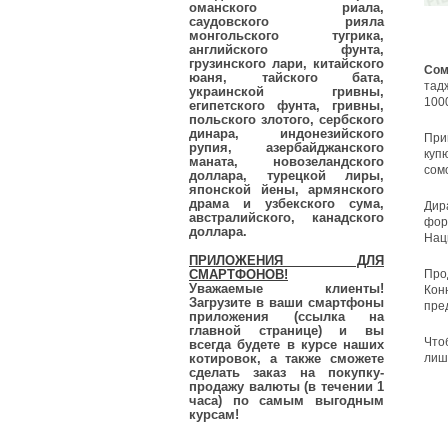
оманского риала,
саудовского рияла
монгольского тугрика,
английского фунта,
грузинского лари, китайского
Сом
юаня, тайского бата,
тад
украинской гривны,
100
египетского фунта, гривны,
польского злотого, сербского
динара, индонезийского
При
рупия, азербайджанского
купю
маната, новозеландского
сомо
доллара, турецкой лиры,
японской йены, армянского
драма и узбекского сума,
Дир
австралийского, канадского
фор
доллара.
Нац
ПРИЛОЖЕНИЯ ДЛЯ
СМАРТФОНОВ!
Про
Уважаемые клиенты!
Кон
Загрузите в ваши смартфоны
пре
приложения (ссылка на
главной странице) и вы
Что
всегда будете в курсе наших
котировок, а также сможете
лиш
сделать заказ на покупку-
продажу валюты (в течении 1
часа) по самым выгодным
курсам!