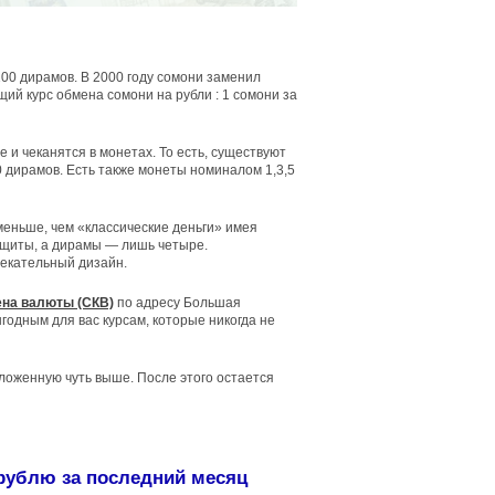
00 дирамов. В 2000 году сомони заменил
ий курс обмена сомони на рубли : 1 сомони за
 и чеканятся в монетах. То есть, существуют
 50 дирамов. Есть также монеты номиналом 1,3,5
еньше, чем «классические деньги» имея
ащиты, а дирамы — лишь четыре.
екательный дизайн.
на валюты (СКВ)
по адресу Большая
годным для вас курсам, которые никогда не
оложенную чуть выше. После этого остается
 рублю за последний месяц