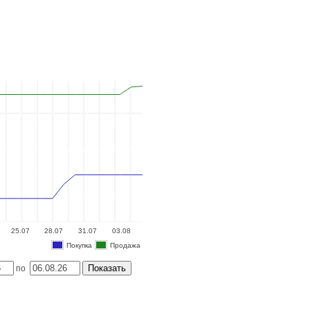
25.07
28.07
31.07
03.08
Покупка
Продажа
Показать
по