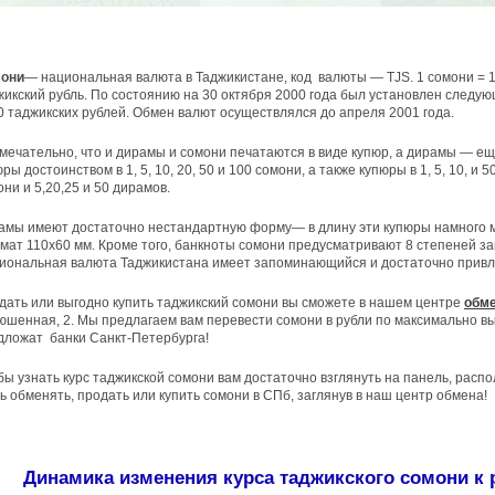
они
— национальная валюта в Таджикистане, код валюты — TJS. 1 сомони = 1
жикский рубль. По состоянию на 30 октября 2000 года был установлен следующ
0 таджикских рублей. Обмен валют осуществлялся до апреля 2001 года.
мечательно, что и дирамы и сомони печатаются в виде купюр, а дирамы — еще
ры достоинством в 1, 5, 10, 20, 50 и 100 сомони, а также купюры в 1, 5, 10, и
ни и 5,20,25 и 50 дирамов.
амы имеют достаточно нестандартную форму— в длину эти купюры намного м
мат 110x60 мм. Кроме того, банкноты сомони предусматривают 8 степеней з
иональная валюта Таджикистана имеет запоминающийся и достаточно привл
дать или выгодно купить таджикский сомони вы сможете в нашем центре
обме
юшенная, 2. Мы предлагаем вам перевести сомони в рубли по максимально вы
дложат банки Санкт-Петербурга!
бы узнать курс таджикской сомони вам достаточно взглянуть на панель, расп
ь обменять, продать или купить сомони в СПб, заглянув в наш центр обмена!
Динамика изменения курса таджикского сомони к