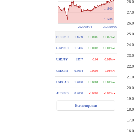
28.0
27.0
26.0
25.0
24.0
23.0
22.0
21.0
20.0
19.0
18.0
17.0
16.0