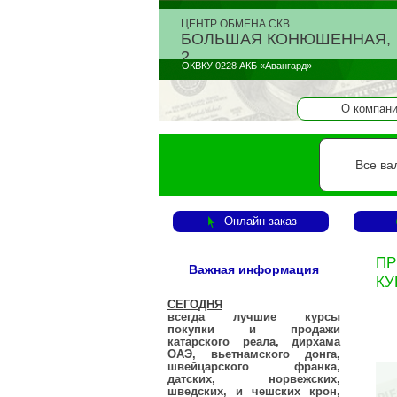
ЦЕНТР ОБМЕНА СКВ
БОЛЬШАЯ КОНЮШЕННАЯ,
2
ОКВКУ 0228 АКБ «Авангард»
О компан
Все ва
Онлайн заказ
ПР
Важная информация
КУ
СЕГОДНЯ
всегда лучшие курсы
покупки и продажи
катарского реала, дирхама
ОАЭ, вьетнамского донга,
швейцарского франка,
датских, норвежских,
шведских, и чешских крон,