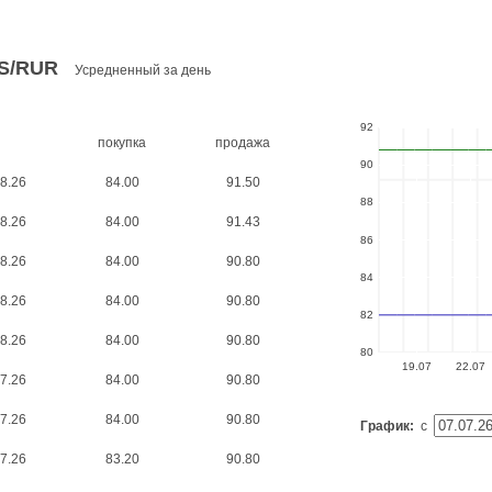
S/RUR
Усредненный за день
92
покупка
продажа
90
8.26
84.00
91.50
88
8.26
84.00
91.43
86
8.26
84.00
90.80
84
8.26
84.00
90.80
82
8.26
84.00
90.80
80
19.07
22.07
7.26
84.00
90.80
7.26
84.00
90.80
График:
с
7.26
83.20
90.80