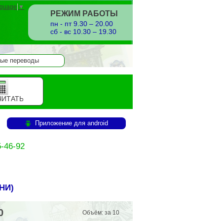
nguage
▼
РЕЖИМ РАБОТЫ
пн - пт 9.30 – 20.00
сб - вс 10.30 – 19.30
ые переводы
ЧИТАТЬ
Приложение для android
-46-92
НИ
)
0
Объём: за 10