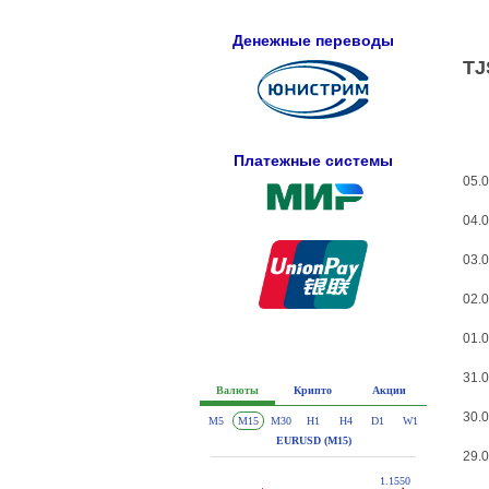
Денежные переводы
TJ
Платежные системы
05.0
04.0
03.0
02.0
01.0
31.0
30.0
29.0