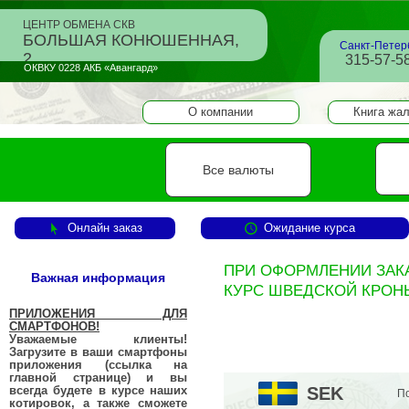
ЦЕНТР ОБМЕНА СКВ
БОЛЬШАЯ КОНЮШЕННАЯ,
Санкт-Петер
2
315-57-58
ОКВКУ 0228 АКБ «Авангард»
О компании
Книга жа
Все валюты
Онлайн заказ
Ожидание курса
ПРИ ОФОРМЛЕНИИ ЗАКАЗА
Важная информация
КУРС ШВЕДСКОЙ КРОНЫ
ПРИЛОЖЕНИЯ ДЛЯ
СМАРТФОНОВ!
Уважаемые клиенты!
Загрузите в ваши смартфоны
приложения (ссылка на
главной странице) и вы
всегда будете в курсе наших
SEK
По
котировок, а также сможете