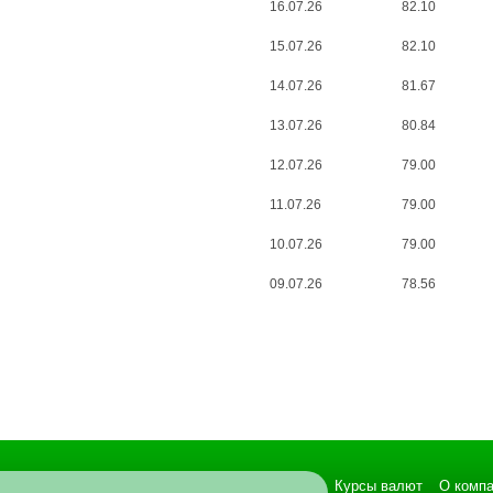
16.07.26
82.10
15.07.26
82.10
14.07.26
81.67
13.07.26
80.84
12.07.26
79.00
11.07.26
79.00
10.07.26
79.00
09.07.26
78.56
Курсы валют
О комп