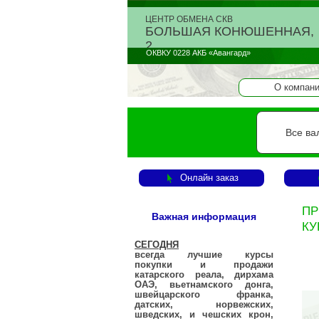
ЦЕНТР ОБМЕНА СКВ
БОЛЬШАЯ КОНЮШЕННАЯ,
2
ОКВКУ 0228 АКБ «Авангард»
О компан
Все ва
Онлайн заказ
ПР
Важная информация
КУ
СЕГОДНЯ
всегда лучшие курсы
покупки и продажи
катарского реала, дирхама
ОАЭ, вьетнамского донга,
швейцарского франка,
датских, норвежских,
шведских, и чешских крон,