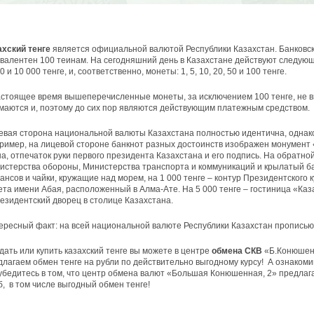
ахский тенге
является официальной валютой Республики Казахстан. Банковски
ивалентен 100 теинам. На сегодняшний день в Казахстане действуют следующи
0 и 10 000 тенге, и, соответственно, монеты: 1, 5, 10, 20, 50 и 100 тенге.
астоящее время вышеперечисленные монеты, за исключением 100 тенге, не в
маются и, поэтому до сих пор являются действующим платежным средством.
евая сторона национальной валюты Казахстана полностью идентична, однако
ример, на лицевой стороне банкнот разных достоинств изображен монумент «
на, отпечаток руки первого президента Казахстана и его подпись. На обратной
истерства обороны, Министерства транспорта и коммуникаций и крылатый ба
ансов и чайки, кружащие над морем, на 1 000 тенге – контур Президентского к
ета имени Абая, расположенный в Алма-Ате. На 5 000 тенге – гостиница «Каз
резидентский дворец в столице Казахстана.
ересный факт: на всей национальной валюте Республики Казахстан прописью
дать или купить казахский тенге вы можете в центре
обмена СКВ
«Б.Конюшенн
длагаем обмен тенге на рубли по действительно выгодному курсу! А ознакоми
убедитесь в том, что центр обмена валют «Большая Конюшенная, 2» предлаг
, в том числе выгодный обмен тенге!