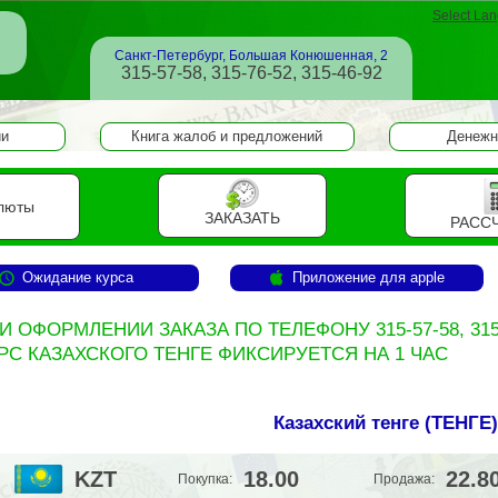
Select La
Санкт-Петербург, Большая Конюшенная, 2
315-57-58, 315-76-52, 315-46-92
ии
Книга жалоб и предложений
Денежн
люты
ЗАКАЗАТЬ
РАСС
Ожидание курса
Приложение для apple
И ОФОРМЛЕНИИ ЗАКАЗА ПО ТЕЛЕФОНУ 315-57-58, 315
РС КАЗАХСКОГО ТЕНГЕ ФИКСИРУЕТСЯ НА 1 ЧАС
Казахский тенге (
ТЕНГЕ
)
KZT
18.00
22.8
Покупка:
Продажа: