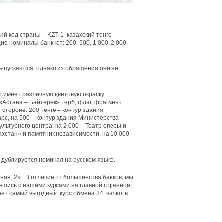
й код страны – KZT. 1 казахский тенге
е номиналы банкнот: 200, 500, 1 000, 2 000,
ыпускаются, однако из обращения они не
 имеет различную цветовую окраску.
Астана – Байтерек», герб, флаг, фрагмент
 стороне: 200 тенге – контур здания
рс, на 500 – контур здания Министерства
ультурного центра, на 2 000 – Театр оперы и
ахстан» и памятник независимости, на 10 000
 дублируется номинал на русском языке.
ая, 2». В отличие от большинства банков, мы
вшись с нашими курсами на главной странице,
ает самый выгодный курс обмена 34 валют в