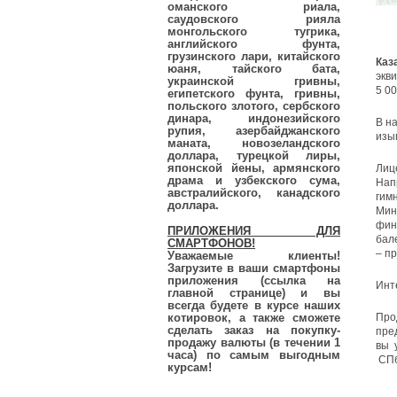
оманского риала,
саудовского рияла
монгольского тугрика,
английского фунта,
грузинского лари, китайского
Каз
юаня, тайского бата,
экв
украинской гривны,
5 00
египетского фунта, гривны,
польского злотого, сербского
динара, индонезийского
В н
рупия, азербайджанского
изы
маната, новозеландского
доллара, турецкой лиры,
японской йены, армянского
Лиц
драма и узбекского сума,
Нап
австралийского, канадского
гим
доллара.
Мин
фин
ПРИЛОЖЕНИЯ ДЛЯ
бал
СМАРТФОНОВ!
– п
Уважаемые клиенты!
Загрузите в ваши смартфоны
приложения (ссылка на
Инт
главной странице) и вы
всегда будете в курсе наших
котировок, а также сможете
Про
сделать заказ на покупку-
пре
продажу валюты (в течении 1
вы 
часа) по самым выгодным
СПб
курсам!