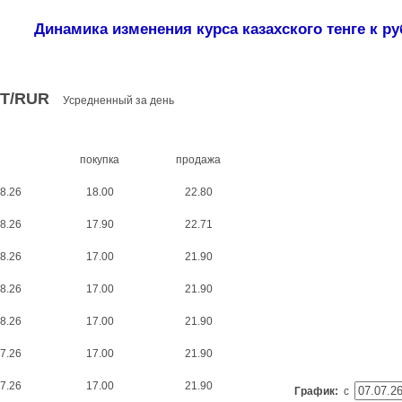
Динамика изменения курса казахского тенге к р
T/RUR
Усредненный за день
покупка
продажа
8.26
18.00
22.80
8.26
17.90
22.71
8.26
17.00
21.90
8.26
17.00
21.90
8.26
17.00
21.90
7.26
17.00
21.90
7.26
17.00
21.90
График:
с