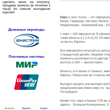
сделать заказ на покупку-
продажу валюты (в течении 1
часа) по самым выгодным
курсам!
Евро
(с англ. Euro) — это официал
Кипре, Германии, Австрии, Мальте
Нидерландах. Банковский код – E
Денежные переводы
1 евро = 100 евроцентов. В обращен
также монеты в 1,2,5,10,20, 50 е
«в честь» Европы.
Вся евровалюта печатается центра
стандартный дизайн. Лицевая стор
Платежные системы
банкноты различаются по цветам: 5
желтого и 500 — фиолетового.
Монеты, в отличие от банкнот, и
Европы. Оборотная же сторона сво
Выгодно продать или выгодно купи
предлагаем вам обмен евро по выг
Петербурга!
Кроме того, евро в банках СПб вы 
адресу - Большая Конюшенная, 2!